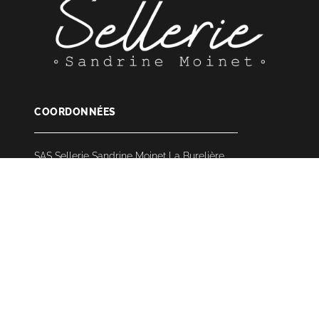
COORDONNÉES
SAS Sellerie Sandrine Moinet La Burelière
85530 LA BRUFFIÈRE
06 82 07 97 30
ACCUEIL
À PROPOS
SELLERIE